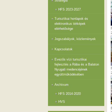
Stratégia
HFS 2023-2027.
Turisztikai honlapok és
elektronikus térképek
elérhetősége
Jogszabályok, közlemények
Kapcsolatok
Evezős vízi turisztikai
fejlesztés a Rába és a Balaton
Nyugati medencéjének
együttműködésében
Archívum
HFS 2014-2020
HVS