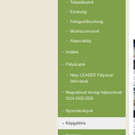
Településeink
Elnökség
Felügyelőbizottság
Munkaszervezet
Alapszabály
Irodánk
Pályázatok
Helyi LEADER Pályázati
felhívások
Megvalósult térségi fejlesztések
2014-2020-2025
Nyomtatványok
Képgaléria