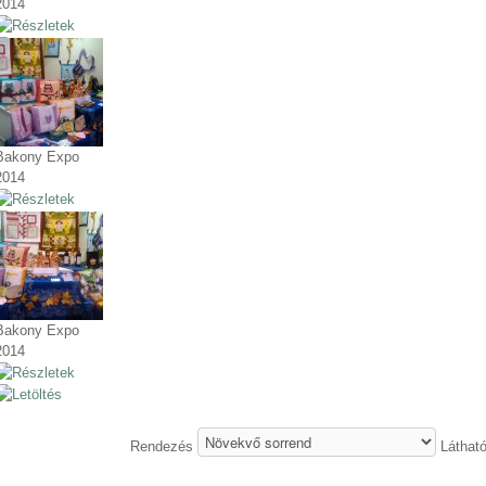
2014
Bakony Expo
2014
Bakony Expo
2014
Rendezés
Láthat