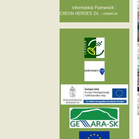
Informatikai Partnerünk :
CREON HEROES Zrt. - creon.io