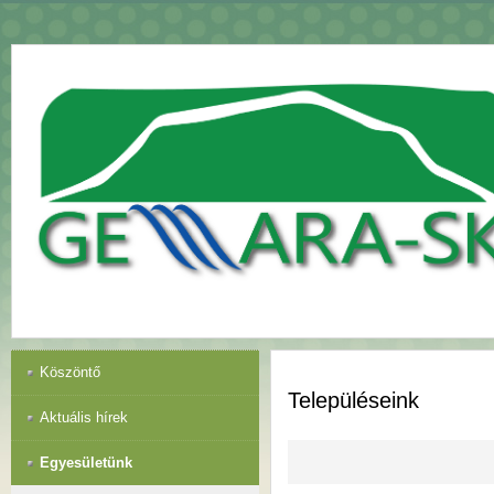
Köszöntő
Településeink
Aktuális hírek
Egyesületünk