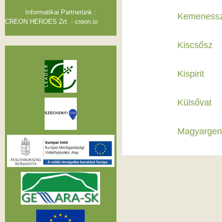
Informatikai Partnerünk :
Kemenessz
CREON HEROES Zrt. - creon.io
Kiscsősz
Kispirit
Külsővat
Magyargen