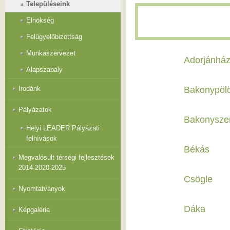
Településeink
Elnökség
Felügyelőbizottság
Munkaszervezet
Adorjánhá
Alapszabály
Bakonypöl
Irodánk
Pályázatok
Bakonysze
Helyi LEADER Pályázati
felhívások
Békás
Megvalósult térségi fejlesztések
2014-2020-2025
Csögle
Nyomtatványok
Dáka
Képgaléria