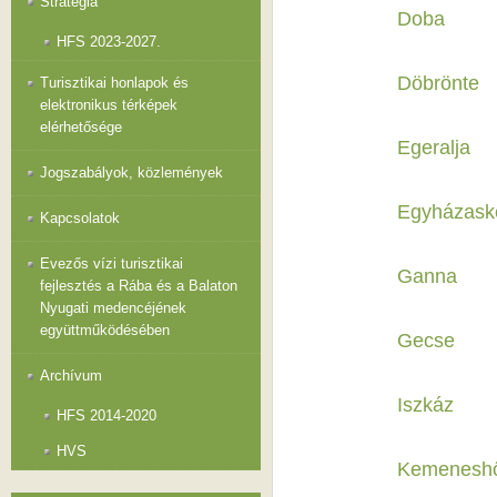
Stratégia
Doba
HFS 2023-2027.
Döbrönte
Turisztikai honlapok és
elektronikus térképek
elérhetősége
Egeralja
Jogszabályok, közlemények
Egyházask
Kapcsolatok
Evezős vízi turisztikai
Ganna
fejlesztés a Rába és a Balaton
Nyugati medencéjének
együttműködésében
Gecse
Archívum
Iszkáz
HFS 2014-2020
HVS
Kemenesh